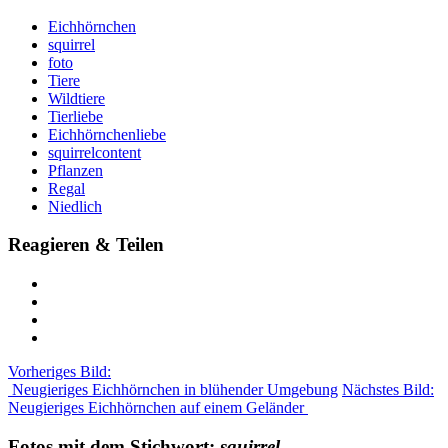
Eichhörnchen
squirrel
foto
Tiere
Wildtiere
Tierliebe
Eichhörnchenliebe
squirrelcontent
Pflanzen
Regal
Niedlich
Reagieren & Teilen
Vorheriges Bild:
Neugieriges Eichhörnchen in blühender Umgebung
Nächstes Bild:
Neugieriges Eichhörnchen auf einem Geländer
Fotos mit dem Stichwort:
squirrel