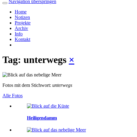
Navigation überspringen
Home
Notizen
Projekte
Archiv
Info
Kontakt
Tag: unterwegs
×
Fotos mit dem Stichwort:
unterwegs
Alle Fotos
Heiligendamm