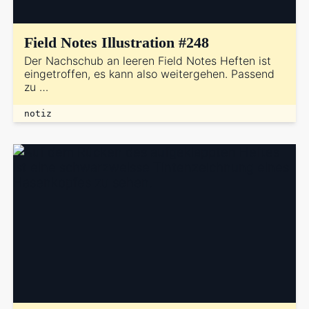
Field Notes Illustration #248
Der Nachschub an leeren Field Notes Heften ist
eingetroffen, es kann also weitergehen. Passend
zu …
notiz