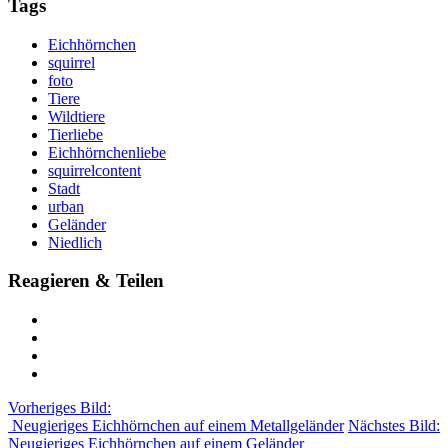
Tags
Eichhörnchen
squirrel
foto
Tiere
Wildtiere
Tierliebe
Eichhörnchenliebe
squirrelcontent
Stadt
urban
Geländer
Niedlich
Reagieren & Teilen
Vorheriges Bild:
Neugieriges Eichhörnchen auf einem Metallgeländer
Nächstes Bild:
Neugieriges Eichhörnchen auf einem Geländer