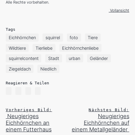
Alle Rechte vorbehalten.
Vollansicht
Tags
Eichhörnchen
squirrel
foto
Tiere
Wildtiere
Tierliebe
Eichhörnchenliebe
squirrelcontent
Stadt
urban
Geländer
Ziegeldach
Niedlich
Reagieren & Teilen
Vorheriges Bild:
Nächstes Bild:
Neugieriges
Neugieriges
Eichhörnchen an
Eichhörnchen auf
einem Futterhaus
einem Metallgeländer