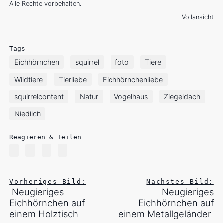
Alle Rechte vorbehalten.
Vollansicht
Tags
Eichhörnchen
squirrel
foto
Tiere
Wildtiere
Tierliebe
Eichhörnchenliebe
squirrelcontent
Natur
Vogelhaus
Ziegeldach
Niedlich
Reagieren & Teilen
Vorheriges Bild:
Nächstes Bild:
Neugieriges
Neugieriges
Eichhörnchen auf
Eichhörnchen auf
einem Holztisch
einem Metallgeländer