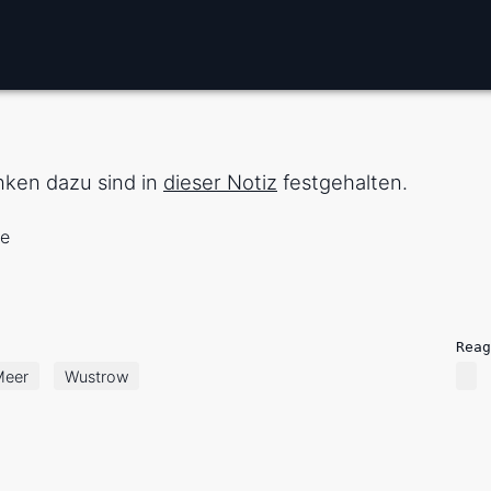
nken dazu sind in
dieser Notiz
festgehalten.
ne
Reag
Meer
Wustrow