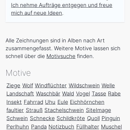
Ich nehme Aufträge entgegen und freue
mich auf neue Ideen
.
Alle Zeichnungen sind in Alben nach Art
zusammengefasst. Weitere Motive lassen sich
schnell über die
Motivsuche
finden.
Motive
Ziege
Wolf
Windflüchter
Wildschwein
Welle
Landschaft
Waschbär
Wald
Vogel
Tasse
Rabe
Insekt
Fahrrad
Uhu
Eule
Eichhörnchen
faultier
Strauß
Stachelschwein
SiteImage
Schwein
Schnecke
Schildkröte
Quoll
Pinguin
Perlhuhn
Panda
Notizbuch
Füllhalter
Muschel