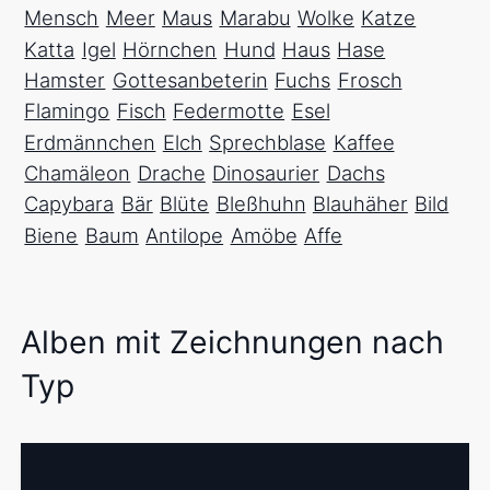
Mensch
Meer
Maus
Marabu
Wolke
Katze
Katta
Igel
Hörnchen
Hund
Haus
Hase
Hamster
Gottesanbeterin
Fuchs
Frosch
Flamingo
Fisch
Federmotte
Esel
Erdmännchen
Elch
Sprechblase
Kaffee
Chamäleon
Drache
Dinosaurier
Dachs
Capybara
Bär
Blüte
Bleßhuhn
Blauhäher
Bild
Biene
Baum
Antilope
Amöbe
Affe
Alben mit Zeichnungen nach
Typ