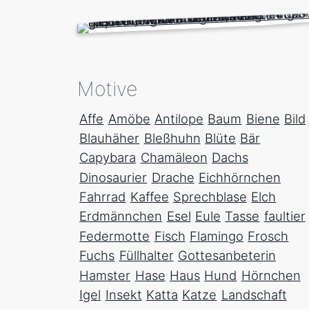
Motive
Affe
Amöbe
Antilope
Baum
Biene
Bild
Blauhäher
Bleßhuhn
Blüte
Bär
Capybara
Chamäleon
Dachs
Dinosaurier
Drache
Eichhörnchen
Fahrrad
Kaffee
Sprechblase
Elch
Erdmännchen
Esel
Eule
Tasse
faultier
Federmotte
Fisch
Flamingo
Frosch
Fuchs
Füllhalter
Gottesanbeterin
Hamster
Hase
Haus
Hund
Hörnchen
Igel
Insekt
Katta
Katze
Landschaft