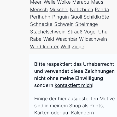
Meer
Welle
Wolke
Marabu
Maus
Mensch
Muschel
Notizbuch
Panda
Perlhuhn
Pinguin
Quoll
Schildkröte
Schnecke
Schwein
SiteImage
Stachelschwein
Strauß
Vogel
Uhu
Rabe
Wald
Waschbär
Wildschwein
Windflüchter
Wolf
Ziege
Bitte respektiert das Urheberrecht
und verwendet diese Zeichnungen
nicht ohne meine Einwilligung
sondern
kontaktiert mich
!
Einige der hier ausgestellten Motive
sind in meinem Shop als Prints,
Karten oder auf Kalendern