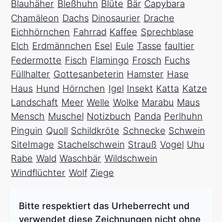
Blauhäher
Bleßhuhn
Blüte
Bär
Capybara
Chamäleon
Dachs
Dinosaurier
Drache
Eichhörnchen
Fahrrad
Kaffee
Sprechblase
Elch
Erdmännchen
Esel
Eule
Tasse
faultier
Federmotte
Fisch
Flamingo
Frosch
Fuchs
Füllhalter
Gottesanbeterin
Hamster
Hase
Haus
Hund
Hörnchen
Igel
Insekt
Katta
Katze
Landschaft
Meer
Welle
Wolke
Marabu
Maus
Mensch
Muschel
Notizbuch
Panda
Perlhuhn
Pinguin
Quoll
Schildkröte
Schnecke
Schwein
SiteImage
Stachelschwein
Strauß
Vogel
Uhu
Rabe
Wald
Waschbär
Wildschwein
Windflüchter
Wolf
Ziege
Bitte respektiert das Urheberrecht und
verwendet diese Zeichnungen nicht ohne