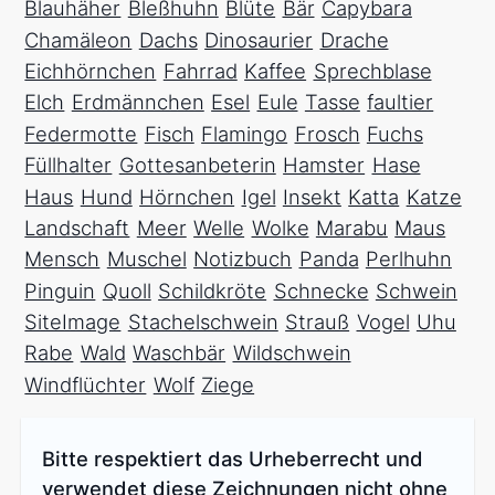
Blauhäher
Bleßhuhn
Blüte
Bär
Capybara
Chamäleon
Dachs
Dinosaurier
Drache
Eichhörnchen
Fahrrad
Kaffee
Sprechblase
Elch
Erdmännchen
Esel
Eule
Tasse
faultier
Federmotte
Fisch
Flamingo
Frosch
Fuchs
Füllhalter
Gottesanbeterin
Hamster
Hase
Haus
Hund
Hörnchen
Igel
Insekt
Katta
Katze
Landschaft
Meer
Welle
Wolke
Marabu
Maus
Mensch
Muschel
Notizbuch
Panda
Perlhuhn
Pinguin
Quoll
Schildkröte
Schnecke
Schwein
SiteImage
Stachelschwein
Strauß
Vogel
Uhu
Rabe
Wald
Waschbär
Wildschwein
Windflüchter
Wolf
Ziege
Bitte respektiert das Urheberrecht und
verwendet diese Zeichnungen nicht ohne