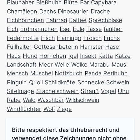
Blauhäher
Bleßhuhn
Blüte
Bär
Capybara
Chamäleon
Dachs
Dinosaurier
Drache
Eichhörnchen
Fahrrad
Kaffee
Sprechblase
Elch
Erdmännchen
Esel
Eule
Tasse
faultier
Federmotte
Fisch
Flamingo
Frosch
Fuchs
Füllhalter
Gottesanbeterin
Hamster
Hase
Haus
Hund
Hörnchen
Igel
Insekt
Katta
Katze
Landschaft
Meer
Welle
Wolke
Marabu
Maus
Mensch
Muschel
Notizbuch
Panda
Perlhuhn
Pinguin
Quoll
Schildkröte
Schnecke
Schwein
SiteImage
Stachelschwein
Strauß
Vogel
Uhu
Rabe
Wald
Waschbär
Wildschwein
Windflüchter
Wolf
Ziege
Bitte respektiert das Urheberrecht und
verwendet diese Zeichnungen nicht ohne