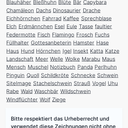
Blauhäher
Bleßhuhn
Blüte
Bär
Capybara
Chamäleon
Dachs
Dinosaurier
Drache
Eichhörnchen
Fahrrad
Kaffee
Sprechblase
Elch
Erdmännchen
Esel
Eule
Tasse
faultier
Federmotte
Fisch
Flamingo
Frosch
Fuchs
Füllhalter
Gottesanbeterin
Hamster
Hase
Haus
Hund
Hörnchen
Igel
Insekt
Katta
Katze
Landschaft
Meer
Welle
Wolke
Marabu
Maus
Mensch
Muschel
Notizbuch
Panda
Perlhuhn
Pinguin
Quoll
Schildkröte
Schnecke
Schwein
SiteImage
Stachelschwein
Strauß
Vogel
Uhu
Rabe
Wald
Waschbär
Wildschwein
Windflüchter
Wolf
Ziege
Bitte respektiert das Urheberrecht und
verwendet diese Zeichnungen nicht ohne