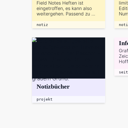
Field Notes Heften ist
limi
eingetroffen, es kann also
Edi
weitergehen. Passend zu …
Num
notiz
noti
Inf
Graf
Zei
Hof
seit
Notizbücher
projekt