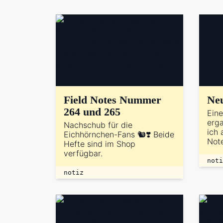
Field Notes Nummer
Neu
264 und 265
Ein
erga
Nachschub für die
ich 
Eichhörnchen-Fans 🐿️❣️ Beide
Note
Hefte sind im Shop
verfügbar.
noti
notiz