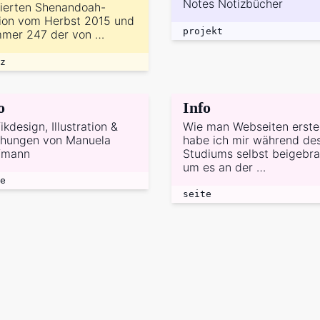
Notes Notizbücher
tierten Shenandoah-
tion vom Herbst 2015 und
projekt
mer 247 der von …
z
o
Info
ikdesign, Illustration &
Wie man Webseiten erstel
chungen von Manuela
habe ich mir während de
fmann
Studiums selbst beigebra
um es an der …
e
seite