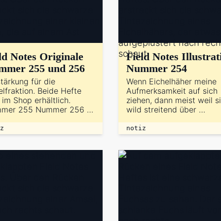
ld Notes Originale
Field Notes Illustrat
mmer 255 und 256
Nummer 254
tärkung für die
Wenn Eichelhäher meine
lfraktion. Beide Hefte
Aufmerksamkeit auf sich
 im Shop erhältlich.
ziehen, dann meist weil s
mer 255 Nummer 256 …
wild streitend über …
z
notiz