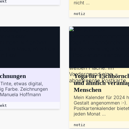
ekt
nicht …
notiz
ichnungen
Yoga für Eichhörnc
und ähnlich veranla
 Tinte, etwas digital,
ig Farbe. Zeichnungen
Menschen
 Manuela Hoffmann
Mein Kalender für 2024 h
Gestalt angenommen :-).
ekt
Postkartenkalender bietet
jeden Monat …
notiz