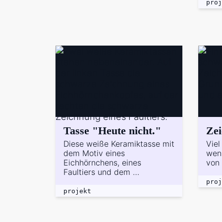
proj
Tasse "Heute nicht."
Ze
Diese weiße Keramiktasse mit
Viel
dem Motiv eines
wen
Eichhörnchens, eines
von
Faultiers und dem …
proj
projekt