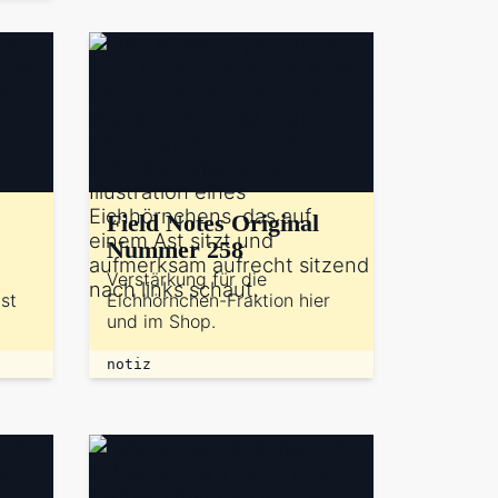
Field Notes Original
Nummer 258
Verstärkung für die
st
Eichhörnchen-Fraktion hier
und im Shop.
notiz