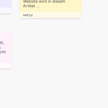
Website wird in diesem
Artikel …
notiz
lt,
s
cht