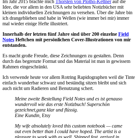
Im Jahr 2015 brachte mich
Thorsten von Plotho-Kettner
auf die
Idee, die vor allem in den USA sehr beliebten Notizbücher mit
kleinen individuellen Zeichnungen zu versehen. Über die Jahre bin
ich drangeblieben und habe in Wellen (wie immer bei mir) immer
mal wieder einige Hefte illustriert.
Innerhalb der letzten fünf Jahre sind über 200 einzelne
Field
Notes
Heftchen mit persönlichen Cover-Illustrationen von mir
entstanden.
Es macht große Freude, diese Zeichnungen zu gestalten. Denn
durch das begrenzte Format und das Material ist man in gewissem
Rahmen eingeschränkt.
Ich verwende heute vor allem Rotring Rapidographen weil die Tinte
einfach wunderbar schwarz und beständig sitzen bleibt und sich
auch nicht um Radieren und Benutzung schert.
Meine zweite Bestellung Field Notes und es ist genauso
wundervoll wie das erste Notizbuch! Superschön
gezeichnet,ganz klar und flüssig.
Eine Kundin,
Etsy
My wife absolutely loved this custom notebook — came
out even better than I could have hoped. The artist is a
pleasure to work with as well. Shipped fast, arrived in