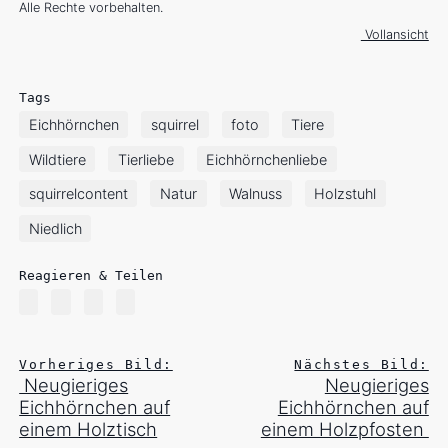
Alle Rechte vorbehalten.
Vollansicht
Tags
Eichhörnchen
squirrel
foto
Tiere
Wildtiere
Tierliebe
Eichhörnchenliebe
squirrelcontent
Natur
Walnuss
Holzstuhl
Niedlich
Reagieren & Teilen
Vorheriges Bild:
Nächstes Bild:
Neugieriges
Neugieriges
Eichhörnchen auf
Eichhörnchen auf
einem Holztisch
einem Holzpfosten