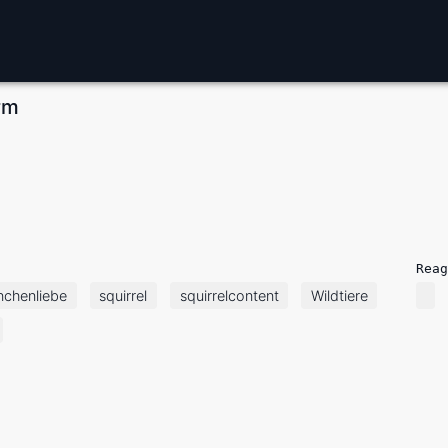
rm
Reag
nchenliebe
squirrel
squirrelcontent
Wildtiere