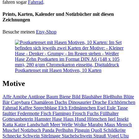
fahren sogar
Fahrrad
.
Prints, Karten, Kalender und Notizbücher mit diesen
Zeichnungen
Besuche meinen
Etsy-Shop
Postkartenset mit Hasen Motiven, 10 Karten
Motive
Affe
Amöbe
Antilope
Baum
Biene
Bild
Blauhäher
Bleßhuhn
Blüte
Bär
Capybara
Chamäleon
Dachs
Dinosaurier
Drache
Eichhörnchen
Fahrrad
Kaffee
Sprechblase
Elch
Erdmännchen
Esel
Eule
Tasse
faultier
Federmotte
Fisch
Flamingo
Frosch
Fuchs
Füllhalter
Gottesanbeterin
Hamster
Hase
Haus
Hund
Hörnchen
Igel
Insekt
Katta
Katze
Landschaft
Meer
Welle
Wolke
Marabu
Maus
Mensch
Muschel
Notizbuch
Panda
Perlhuhn
Pinguin
Quoll
Schildkröte
Schnecke
Schwein
SiteImage
Stachelschwein
Strauß
Vogel
Uhu